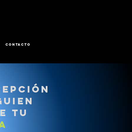
CONTACTO
cepción
guien
e tu
a