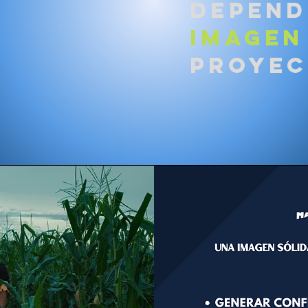
depend
imagen
proyec