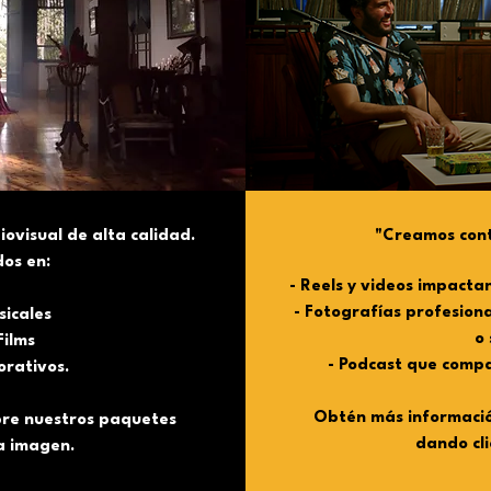
ovisual de alta calidad.
"Creamos cont
dos en:
- Reels y videos impact
- Fotografías profesion
sicales
o 
Films
- Podcast que compa
orativos.
Obtén más informació
re nuestros paquetes
dando cli
la imagen.