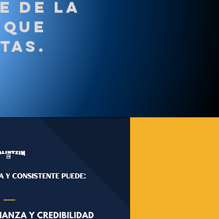
e de la
que
tas.