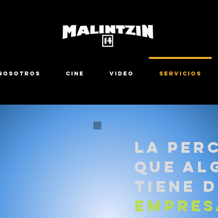
NOSOTROS
CINE
VIDEO
SERVICIOS
La per
que al
tiene d
empres